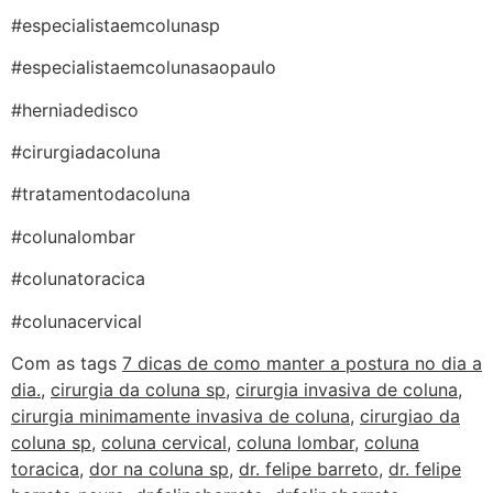
#especialistaemcolunasp
#especialistaemcolunasaopaulo
#herniadedisco
#cirurgiadacoluna
#tratamentodacoluna
#colunalombar
#colunatoracica
#colunacervical
Com as tags
7 dicas de como manter a postura no dia a
dia.
,
cirurgia da coluna sp
,
cirurgia invasiva de coluna
,
cirurgia minimamente invasiva de coluna
,
cirurgiao da
coluna sp
,
coluna cervical
,
coluna lombar
,
coluna
toracica
,
dor na coluna sp
,
dr. felipe barreto
,
dr. felipe