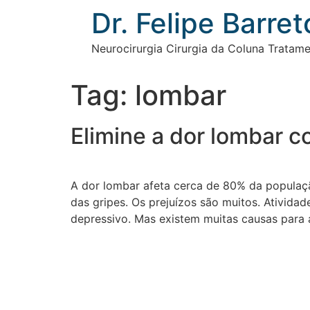
Ir
Dr. Felipe Barret
para
o
Neurocirurgia Cirurgia da Coluna Tratam
conteúdo
Tag:
lombar
Elimine a dor lombar c
A dor lombar afeta cerca de 80% da populaçã
das gripes. Os prejuízos são muitos. Atividad
depressivo. Mas existem muitas causas para 