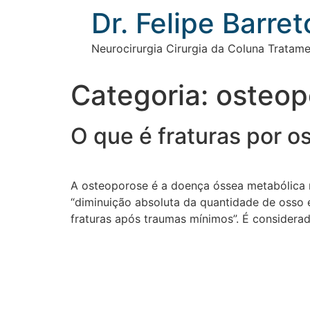
Ir
Dr. Felipe Barret
para
o
Neurocirurgia Cirurgia da Coluna Tratam
conteúdo
Categoria:
osteop
O que é fraturas por 
A osteoporose é a doença óssea metabólica m
“diminuição absoluta da quantidade de osso 
fraturas após traumas mínimos”. É consider