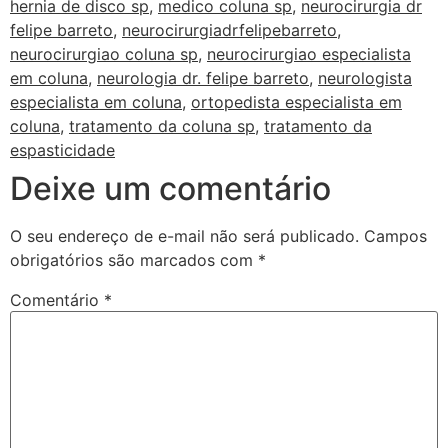
hernia de disco sp
,
medico coluna sp
,
neurocirurgia dr
felipe barreto
,
neurocirurgiadrfelipebarreto
,
neurocirurgiao coluna sp
,
neurocirurgiao especialista
em coluna
,
neurologia dr. felipe barreto
,
neurologista
especialista em coluna
,
ortopedista especialista em
coluna
,
tratamento da coluna sp
,
tratamento da
espasticidade
Deixe um comentário
O seu endereço de e-mail não será publicado.
Campos
obrigatórios são marcados com
*
Comentário
*