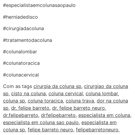
#especialistaemcolunasaopaulo
#herniadedisco
#cirurgiadacoluna
#tratamentodacoluna
#colunalombar
#colunatoracica
#colunacervical
Com as tags
cirurgia da coluna sp
,
cirurgiao da coluna
sp
,
cisto na coluna
,
coluna cervical
,
coluna lombar
,
coluna sp
,
coluna toracica
,
coluna trava
,
dor na coluna
sp
,
dr. felipe barreto
,
dr. felipe barreto neuro
,
dr.felipebarreto
,
drfelipebarreto
,
especialista em coluna
,
especialista em coluna sao paulo
,
especialista em
coluna sp
,
felipe barreto neuro
,
felipebarretoneuro
,