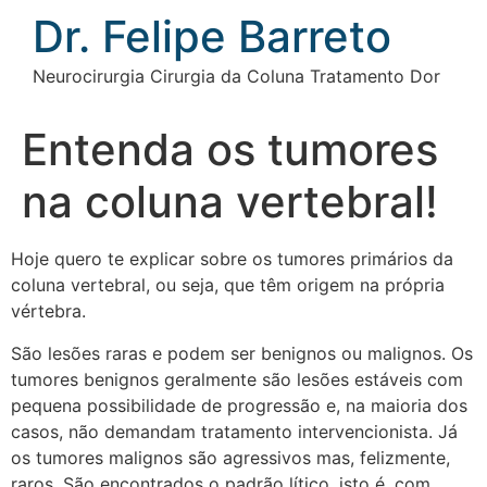
Ir
Dr. Felipe Barreto
para
o
Neurocirurgia Cirurgia da Coluna Tratamento Dor
conteúdo
Entenda os tumores
na coluna vertebral!
Hoje quero te explicar sobre os tumores primários da
coluna vertebral, ou seja, que têm origem na própria
vértebra.
São lesões raras e podem ser benignos ou malignos. Os
tumores benignos geralmente são lesões estáveis com
pequena possibilidade de progressão e, na maioria dos
casos, não demandam tratamento intervencionista. Já
os tumores malignos são agressivos mas, felizmente,
raros. São encontrados o padrão lítico, isto é, com